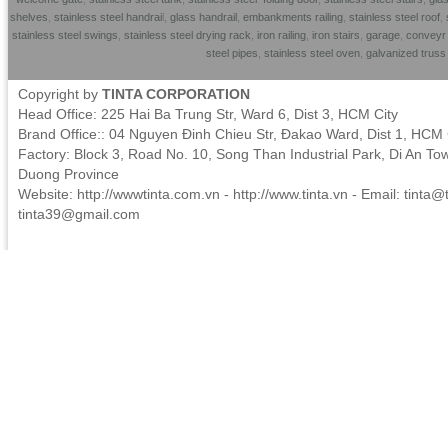
shelves
,
stainless steel handrai
l,
glass handrail
,
embankments railing
,
stainless steel roof
,
stainless steel swings
,
stainless steel drying rack
,
iron railing
,
iron stairs
,
garage
,
conveyr 
steel pipes
,
stainless steel oven
,
galvanized trus
Copyright by
TINTA CORPORATION
Head Office: 225 Hai Ba Trung Str, Ward 6, Dist 3, HCM City
Brand Office:: 04 Nguyen Đinh Chieu Str, Đakao Ward, Dist 1, HCM 
Factory: Block 3, Road No. 10, Song Than Industrial Park, Di An To
Duong Province
Website: http://wwwtinta.com.vn - http://www.tinta.vn - Email:
tinta@t
tinta39@gmail.com