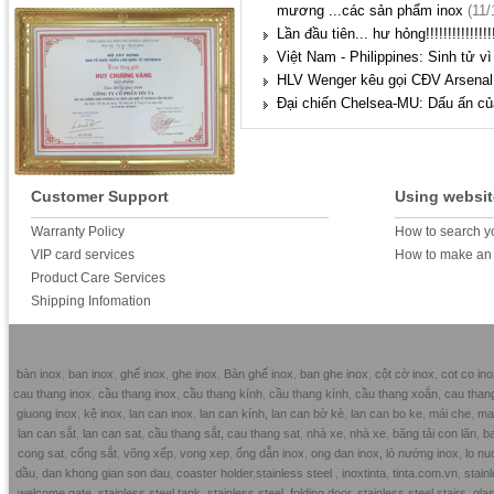
mương ...các sản phẩm inox
(11/
Lần đầu tiên... hư hỏng!!!!!!!!!!!!!!!!
Việt Nam - Philippines: Sinh tử v
HLV Wenger kêu gọi CĐV Arsenal 
Đại chiến Chelsea-MU: Dấu ấn củ
Customer Support
Using websit
Warranty Policy
How to search y
VIP card services
How to make an 
Product Care Services
Shipping Infomation
bàn inox
,
ban inox
,
ghế inox
,
ghe inox
,
Bàn ghế inox
,
ban ghe inox
,
cột cờ inox
,
cot co ino
cau thang inox
,
cầu thang inox
,
cầu thang kính
,
cầu thang kính
,
cầu thang xoắn
,
cau than
giuong inox
,
kệ inox
,
lan can inox
,
lan can kính,
lan can bờ kè
,
lan can bo ke
,
mái che
,
mai
lan can sắt
,
lan can sat
,
cầu thang sắt,
cau thang sat
,
nhà xe
,
nhà xe
,
băng tải con lăn
,
ba
cong sat
,
cổng sắt
,
võng xếp
,
vong xep
,
ống dẫn inox
,
ong dan inox,
lò nướng inox
,
lo nu
dầu
,
dan khong gian son dau
,
coaster holder
,
stainless steel
,
inoxtinta
,
tinta.com.vn
,
stainl
welcome gate
,
stainless steel tank
,
stainless steel folding door
,
stainless steel stairs
,
glas