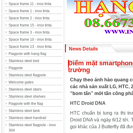
Space frame 11 - inox tinta
Space frame 1 - inox tinta
Space frame 2 - inox tinta
Space frame 15 - inox tinta
Space frame 3 - inox tinta
Space frame 10 - inox tinta
Space frame 13 - inox tinta
News Details
Flagpole with hang flag
Stainless steel bed
Điểm mặt smartphone
Flagpole
trường
Stainless steel flagpole
Chạy theo ánh hào quang 
Welcome gates
các nhà sản xuất LG, HTC, 
Stainless steel stairs
“bom tấn” mới tấn công phâ
Stainless steel shelves
HTC Droid DNA
Flagpole with the flag
Stainless steel tank
HTC chuẩn bị tung ra thị 
Stainless steel handrail
Droid DNA và ngày 6/12 tới. 
Stainless steel flagpole - inox
gọi khác của J Butterfly đã đ
304