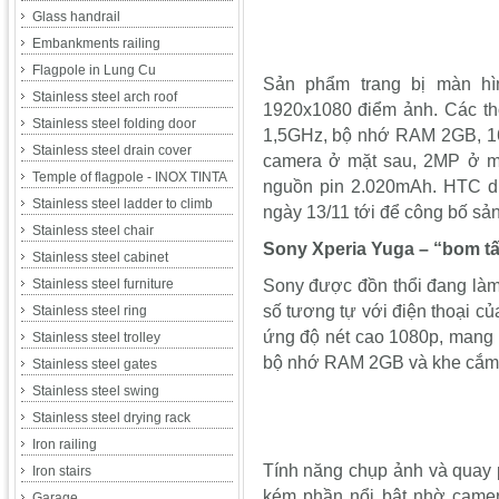
Glass handrail
Embankments railing
Flagpole in Lung Cu
Sản phẩm trang bị màn hì
Stainless steel arch roof
1920x1080 điểm ảnh. Các thô
Stainless steel folding door
1,5GHz, bộ nhớ RAM 2GB, 16
Stainless steel drain cover
camera ở mặt sau, 2MP ở m
Temple of flagpole - INOX TINTA
nguồn pin 2.020mAh. HTC d
Stainless steel ladder to climb
ngày 13/11 tới để công bố sả
Stainless steel chair
Sony Xperia Yuga – “bom t
Stainless steel cabinet
Stainless steel furniture
Sony được đồn thổi đang làm 
số tương tự với điện thoại c
Stainless steel ring
ứng độ nét cao 1080p, mang s
Stainless steel trolley
bộ nhớ RAM 2GB và khe cắm 
Stainless steel gates
Stainless steel swing
Stainless steel drying rack
Iron railing
Tính năng chụp ảnh và quay
Iron stairs
kém phần nổi bật nhờ came
Garage