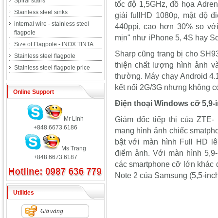
Spiral stairs
tốc độ 1,5GHz, đồ họa Adren
Stainless steel sinks
giải fullHD 1080p, mật độ đ
internal wire - stainless steel
440ppi, cao hơn 30% so vớ
flagpole
mịn" như iPhone 5, 4S hay S
Size of Flagpole - INOX TINTA
Sharp cũng trang bị cho SH9
Stainless steel flagpole
thiện chất lượng hình ảnh v
Stainless steel flagpole price
thường. Máy chạy Android 4.1
kết nối 2G/3G nhưng không c
Online Support
Điện thoại Windows cỡ 5,9-
Mr Linh
Giám đốc tiếp thị của ZTE-
+848.6673.6186
mạng hình ảnh chiếc smatpho
bật với màn hình Full HD lê
Ms Trang
điểm ảnh. Với màn hình 5,9
+848.6673.6187
các smartphone cỡ lớn khác đ
Note 2 của Samsung (5,5-inch
Utilities