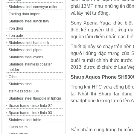
phải 13MP như những tin đồn
Stainless steel conveyor roller
và lấy nét tự động.
Folding door import
Stainless steel lunch tray
Sony Xperia Yuga khác biệt 
Iron door
thiết kế nguyên khối, ứng dụ
Iron gate
nguồn làm điểm nhấn đặc biệ
Stainless steel hammock
Thiết bị này sẽ chạy trên nền 
Stainless steel pipes
người dùng đặc trưng của S
Stainless steel ovens
buổi ra mắt chính thức trướ
Stainless stainless coaster
2013, được tổ chức ở Las Veg
holder
Sharp Aquos Phone SH93
Other
Stainless steel
Trong khi HTC vừa công bố ch
stainless steel 304
tại Nhật thì Sharp lại đang
Stainless steel flagpole in tphcm
smartphone tương tự có tên
Space frame - inox tinta 07
Space frame - inox tinta 03
Stainless steel table
Glass stairs
Sản phẩm cũng trang bị màn h